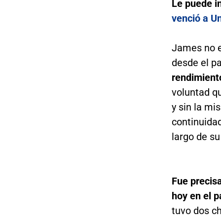
Le puede i
venció a Un
James no er
desde el p
rendimient
voluntad qu
y sin la m
continuidad
largo de su
Fue precisa
hoy en el p
tuvo dos ch