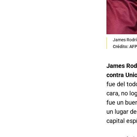
James Rodrí
Crédito: AF
James Rodrí
contra Uni
fue del to
cara, no lo
fue un bue
un lugar de
capital esp