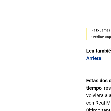
Fallo James
Crédito: Cap
Lea tambié
Arrieta
Estas dos 
tiempo
, re
volviera a 
con Real Ma
último tant