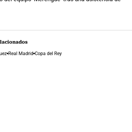
lacionados
uez
Real Madrid
Copa del Rey