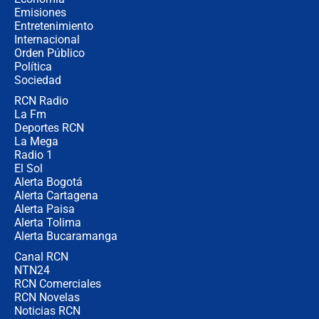
política” en campaña: “Estaba
Emisiones
completamente seguro”
Entretenimiento
Internacional
Alias ‘Calarcá’ habría pagado $60
Orden Público
millones al mes a un supuesto
Política
coronel para filtrar información del
Ejército
Sociedad
RCN Radio
Las razones para escoger al nuevo
La Fm
director de la Policía
Deportes RCN
La Mega
Radio 1
El Sol
Alerta Bogotá
Alerta Cartagena
Alerta Paisa
Alerta Tolima
Alerta Bucaramanga
Canal RCN
NTN24
RCN Comerciales
RCN Novelas
Noticias RCN