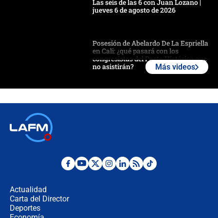
Las seis de las 6 con Juan Lozano |
jueves 6 de agosto de 2026
Posesión de Abelardo De La Espriella
en Cali: ¿qué pasará con los
congresistas del Pacto Histórico que
no asistirán?
Más videos
Álvaro Uribe asistirá a la posesión y
crece el pulso por la elección del
contralor
🔴 EN VIVO | Noticiero La FM con
Juan Lozano - 6 de agosto de 2026
¿Por qué De la Espriella gobernará
desde Barranquilla? Experto explica
la razón
Actualidad
Carta del Director
Estratega de Abelardo de la Espriella
Deportes
revela cómo venció a la “casta
Economía