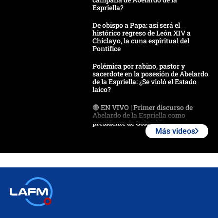
Espriella?
De obispo a Papa: así será el
histórico regreso de León XIV a
Chiclayo, la cuna espiritual del
Pontífice
Polémica por rabino, pastor y
sacerdote en la posesión de Abelardo
de la Espriella: ¿Se violó el Estado
laico?
🔴 EN VIVO | Primer discurso de
Abelardo de la Espriella como
presidente de Colombia
Más videos
¿La posesión de Abelardo De la
Espriella en Cali inicia la
descentralización en Colombia? Esto
respondió el alcalde Eder
Así será la posesión de Abelardo de
la Espriella este 7 de agosto:
cronograma oficial y detalles clave