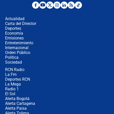
Desde dermatitis hasta infecciones:
los riesgos de usar cascos de motos
de aplicaciones de transporte
Actualidad
Carta del Director
¿Cómo comprar dólares desde el
Deportes
celular? Requisitos, pasos y
Economía
recomendaciones
Emisiones
Entretenimiento
Internacional
Las seis de las 6 con Juan Lozano |
Orden Público
jueves 6 de agosto de 2026
Política
Sociedad
RCN Radio
Posesión de Abelardo De La Espriella
La Fm
en Cali: ¿qué pasará con los
congresistas del Pacto Histórico que
Deportes RCN
no asistirán?
La Mega
Radio 1
El Sol
Alerta Bogotá
Alerta Cartagena
Alerta Paisa
Alerta Tolima