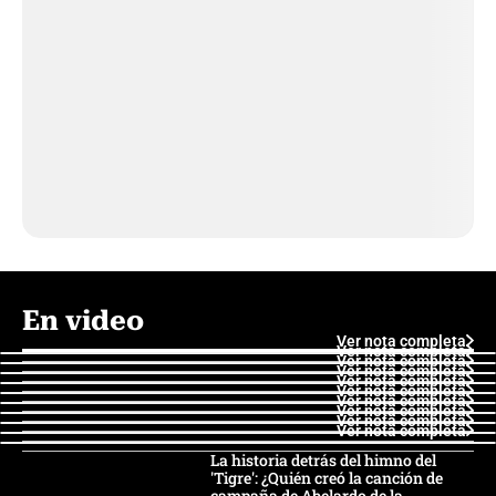
En video
Ver nota completa
Ver nota completa
Ver nota completa
Ver nota completa
Ver nota completa
Ver nota completa
Ver nota completa
Ver nota completa
Ver nota completa
Ver nota completa
La historia detrás del himno del
'Tigre': ¿Quién creó la canción de
campaña de Abelardo de la