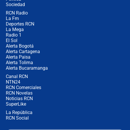
Sociedad
RCN Radio
Estratega de Abelardo de la Espriella
La Fm
revela cómo venció a la “casta
política” en campaña: “Estaba
Deportes RCN
completamente seguro”
La Mega
Radio 1
El Sol
Alerta Bogotá
Alerta Cartagena
Alerta Paisa
Alerta Tolima
Alerta Bucaramanga
Canal RCN
NTN24
RCN Comerciales
RCN Novelas
Noticias RCN
SuperLike
La República
RCN Social