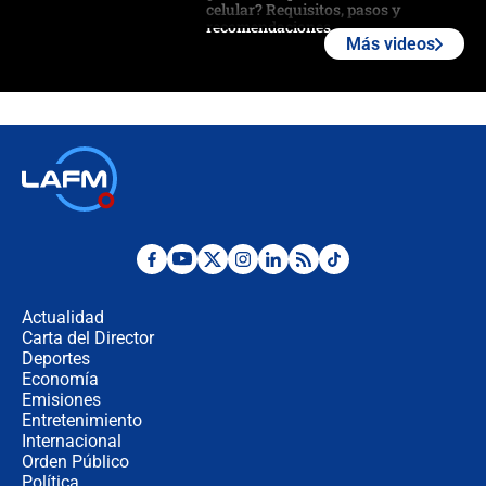
celular? Requisitos, pasos y
recomendaciones
Más videos
Las seis de las 6 con Juan Lozano |
jueves 6 de agosto de 2026
Posesión de Abelardo De La Espriella
en Cali: ¿qué pasará con los
congresistas del Pacto Histórico que
no asistirán?
Álvaro Uribe asistirá a la posesión y
crece el pulso por la elección del
contralor
Actualidad
Carta del Director
🔴 EN VIVO | Noticiero La FM con
Deportes
Juan Lozano - 6 de agosto de 2026
Economía
Emisiones
Entretenimiento
Internacional
¿Por qué De la Espriella gobernará
Orden Público
desde Barranquilla? Experto explica
Política
la razón