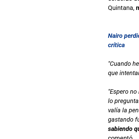
Quintana,
m
Nairo perd
crítica
"Cuando he 
que intenta
"Espero no
lo pregunta
valía la pe
gastando f
sabiendo q
comentó.