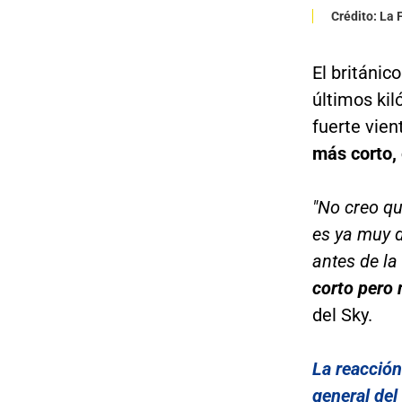
Crédito: La
El británic
últimos ki
fuerte vien
más corto, 
"No creo q
es ya muy d
antes de la
corto pero
del Sky.
La reacción
general del