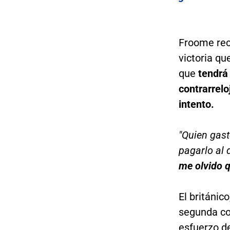
Froome reco
victoria qu
que
tendrá 
contrarrelo
intento.
"Quien gas
pagarlo al 
me olvido q
El británico
segunda co
esfuerzo d