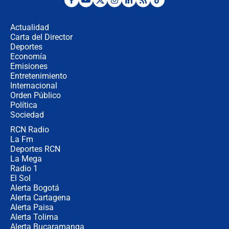
Posesión de Abelardo De La Espriella
en Cali: ¿qué pasará con los
congresistas del Pacto Histórico que
Actualidad
no asistirán?
Carta del Director
Álvaro Uribe asistirá a la posesión y
Deportes
crece el pulso por la elección del
Economía
contralor
Emisiones
Entretenimiento
Internacional
🔴 EN VIVO | Noticiero La FM con
Orden Público
Juan Lozano - 6 de agosto de 2026
Política
Sociedad
RCN Radio
¿Por qué De la Espriella gobernará
La Fm
desde Barranquilla? Experto explica
la razón
Deportes RCN
La Mega
Radio 1
El Sol
Alerta Bogotá
Alerta Cartagena
Alerta Paisa
Alerta Tolima
Alerta Bucaramanga