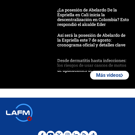
¿La posesión de Abelardo De la
Espriella en Cali inicia la
descentralización en Colombia? Esto
respondió el alcalde Eder
Así será la posesión de Abelardo de
la Espriella este 7 de agosto:
cronograma oficial y detalles clave
Desde dermatitis hasta infecciones:
los riesgos de usar cascos de motos
de aplicaciones de transporte
Más videos
¿Cómo comprar dólares desde el
celular? Requisitos, pasos y
recomendaciones
Las seis de las 6 con Juan Lozano |
jueves 6 de agosto de 2026