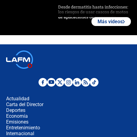
Desde dermatitis hasta infecciones:
los riesgos de usar cascos de motos
de aplicaciones de transporte
Más videos
¿Cómo comprar dólares desde el
celular? Requisitos, pasos y
recomendaciones
Las seis de las 6 con Juan Lozano |
jueves 6 de agosto de 2026
Posesión de Abelardo De La Espriella
en Cali: ¿qué pasará con los
congresistas del Pacto Histórico que
Actualidad
no asistirán?
Carta del Director
Álvaro Uribe asistirá a la posesión y
Deportes
crece el pulso por la elección del
Economía
contralor
Emisiones
Entretenimiento
Internacional
🔴 EN VIVO | Noticiero La FM con