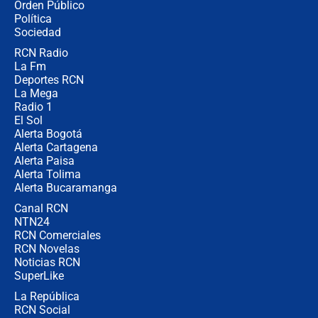
Orden Público
Juan Lozano - 6 de agosto de 2026
Política
Sociedad
RCN Radio
¿Por qué De la Espriella gobernará
La Fm
desde Barranquilla? Experto explica
la razón
Deportes RCN
La Mega
Radio 1
El Sol
Alerta Bogotá
Alerta Cartagena
Alerta Paisa
Alerta Tolima
Alerta Bucaramanga
Canal RCN
NTN24
RCN Comerciales
RCN Novelas
Noticias RCN
SuperLike
La República
RCN Social