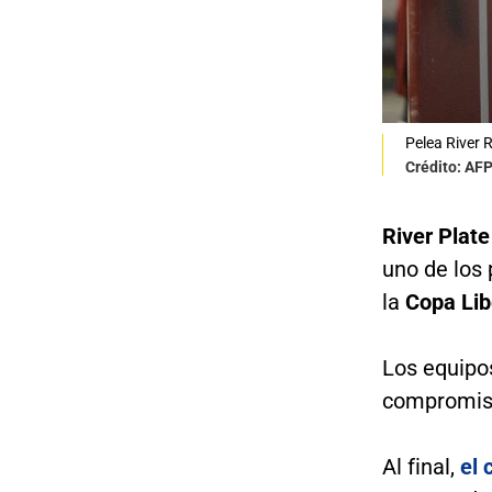
Pelea River 
Crédito: A
River Plat
uno de los 
la
Copa Lib
Los equipo
compromiso
Al final,
el 