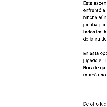
Esta escen
enfrentó a 
hincha aún 
jugaba par
todos los h
de la ira d
En esta opo
jugado el 
Boca le gan
marcó uno 
De otro lad