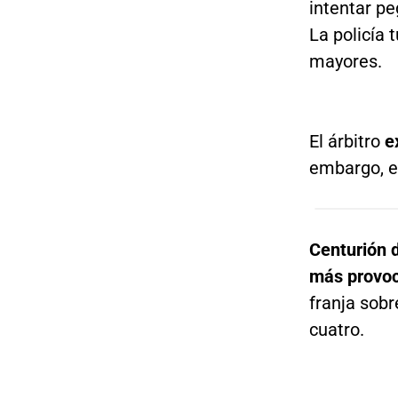
intentar p
La policía 
mayores.
El árbitro
ex
embargo, e
Centurión 
más provoc
franja sob
cuatro.