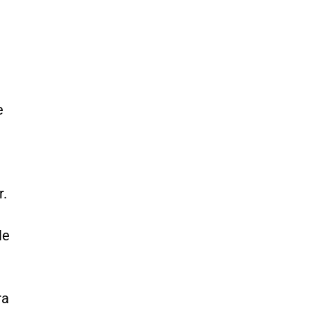
e
r.
le
ra