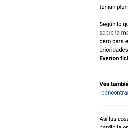
tenían pla
Según lo qu
sobre la m
pero para 
prioridades
Everton fi
Vea tambi
reencontra
Así las cos
perdió la o