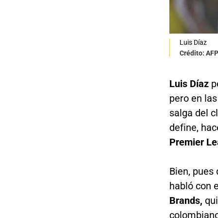
Luis Díaz
Crédito: AF
Luis Díaz
p
pero en las
salga del c
define, hac
Premier Le
Bien, pues 
habló con e
Brands,
qu
colombiano 