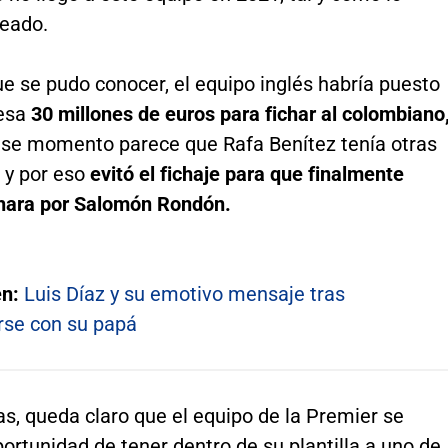
neado.
e se pudo conocer, el equipo inglés habría puesto
esa
30 millones de euros para fichar al colombiano
ese momento parece que Rafa Benítez tenía otras
 y por eso
evitó el fichaje para que finalmente
chara por Salomón Rondón.
én:
Luis Díaz y su emotivo mensaje tras
rse con su papá
as, queda claro que el equipo de la Premier se
portunidad de tener dentro de su plantilla a uno de