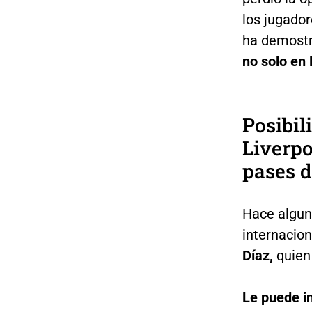
los jugado
ha demostr
no solo en 
Posibil
Liverpo
pases d
Hace algun
internacio
Díaz,
quien
Le puede i