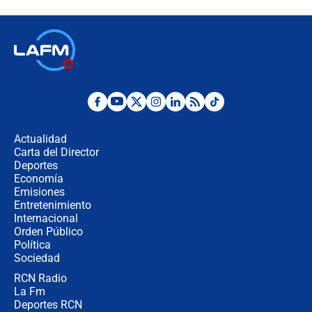
recomendaciones
Las seis de las 6 con Juan Lozano |
jueves 6 de agosto de 2026
Posesión de Abelardo De La Espriella
en Cali: ¿qué pasará con los
congresistas del Pacto Histórico que
Actualidad
no asistirán?
Carta del Director
Álvaro Uribe asistirá a la posesión y
Deportes
crece el pulso por la elección del
Economía
contralor
Emisiones
Entretenimiento
Internacional
🔴 EN VIVO | Noticiero La FM con
Orden Público
Juan Lozano - 6 de agosto de 2026
Política
Sociedad
RCN Radio
¿Por qué De la Espriella gobernará
La Fm
desde Barranquilla? Experto explica
la razón
Deportes RCN