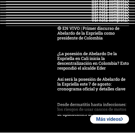
Ver nota completa
Ver nota completa
Ver nota completa
Ver nota completa
Ver nota completa
Ver nota completa
Ver nota completa
Ver nota completa
🔴 EN VIVO | Primer discurso de
Abelardo de la Espriella como
presidente de Colombia
¿La posesión de Abelardo De la
Espriella en Cali inicia la
descentralización en Colombia? Esto
respondió el alcalde Eder
Así será la posesión de Abelardo de
la Espriella este 7 de agosto:
cronograma oficial y detalles clave
Desde dermatitis hasta infecciones:
los riesgos de usar cascos de motos
de aplicaciones de transporte
Más videos
¿Cómo comprar dólares desde el
celular? Requisitos, pasos y