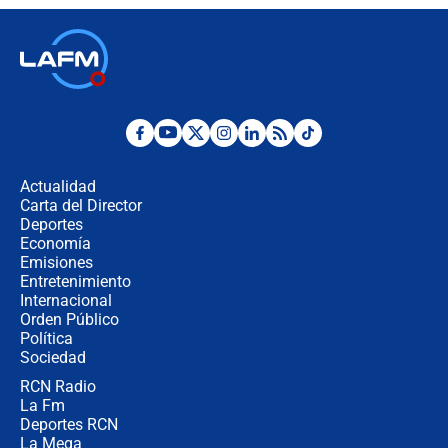
contralor
🔴 EN VIVO | Noticiero La FM con
Juan Lozano - 6 de agosto de 2026
¿Por qué De la Espriella gobernará
desde Barranquilla? Experto explica
la razón
Actualidad
Carta del Director
Estratega de Abelardo de la Espriella
Deportes
revela cómo venció a la “casta
Economía
política” en campaña: “Estaba
Emisiones
completamente seguro”
Entretenimiento
Internacional
Alias ‘Calarcá’ habría pagado $60
Orden Público
millones al mes a un supuesto
Política
coronel para filtrar información del
Ejército
Sociedad
RCN Radio
Las razones para escoger al nuevo
La Fm
director de la Policía
Deportes RCN
La Mega