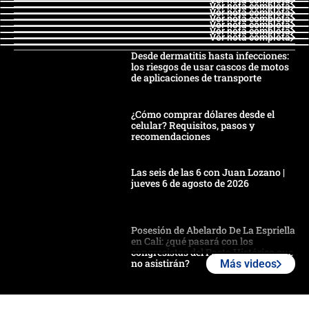
Ver nota completa
Ver nota completa
Ver nota completa
Ver nota completa
Ver nota completa
Ver nota completa
Ver nota completa
Desde dermatitis hasta infecciones:
los riesgos de usar cascos de motos
de aplicaciones de transporte
¿Cómo comprar dólares desde el
celular? Requisitos, pasos y
recomendaciones
Las seis de las 6 con Juan Lozano |
jueves 6 de agosto de 2026
Posesión de Abelardo De La Espriella
en Cali: ¿qué pasará con los
congresistas del Pacto Histórico que
no asistirán?
Más videos
Álvaro Uribe asistirá a la posesión y
crece el pulso por la elección del