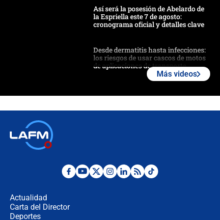
Así será la posesión de Abelardo de
la Espriella este 7 de agosto:
cronograma oficial y detalles clave
Desde dermatitis hasta infecciones:
los riesgos de usar cascos de motos
de aplicaciones de transporte
Más videos
¿Cómo comprar dólares desde el
celular? Requisitos, pasos y
recomendaciones
Las seis de las 6 con Juan Lozano |
jueves 6 de agosto de 2026
Posesión de Abelardo De La Espriella
en Cali: ¿qué pasará con los
congresistas del Pacto Histórico que
Actualidad
no asistirán?
Carta del Director
Álvaro Uribe asistirá a la posesión y
Deportes