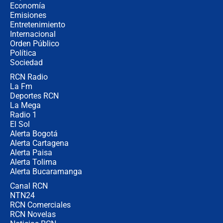
crece el pulso por la elección del
Economía
contralor
Emisiones
Entretenimiento
Internacional
🔴 EN VIVO | Noticiero La FM con
Orden Público
Juan Lozano - 6 de agosto de 2026
Política
Sociedad
RCN Radio
¿Por qué De la Espriella gobernará
La Fm
desde Barranquilla? Experto explica
la razón
Deportes RCN
La Mega
Radio 1
El Sol
Alerta Bogotá
Alerta Cartagena
Alerta Paisa
Alerta Tolima
Alerta Bucaramanga
Canal RCN
NTN24
RCN Comerciales
RCN Novelas