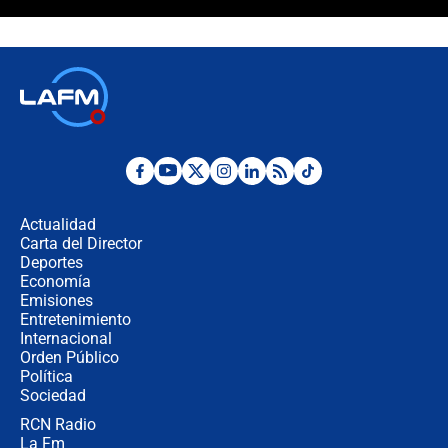
Álvaro Uribe asistirá a la posesión y
crece el pulso por la elección del
contralor
🔴 EN VIVO | Noticiero La FM con
Juan Lozano - 6 de agosto de 2026
¿Por qué De la Espriella gobernará
desde Barranquilla? Experto explica
la razón
Actualidad
Carta del Director
Estratega de Abelardo de la Espriella
Deportes
revela cómo venció a la “casta
Economía
política” en campaña: “Estaba
Emisiones
completamente seguro”
Entretenimiento
Internacional
Alias ‘Calarcá’ habría pagado $60
Orden Público
millones al mes a un supuesto
Política
coronel para filtrar información del
Ejército
Sociedad
RCN Radio
Las razones para escoger al nuevo
La Fm
director de la Policía