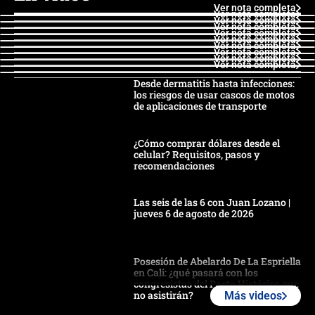
Ver nota completa
Ver nota completa
Ver nota completa
Ver nota completa
Ver nota completa
Ver nota completa
Ver nota completa
Ver nota completa
Ver nota completa
Ver nota completa
Desde dermatitis hasta infecciones:
los riesgos de usar cascos de motos
de aplicaciones de transporte
¿Cómo comprar dólares desde el
celular? Requisitos, pasos y
recomendaciones
Las seis de las 6 con Juan Lozano |
jueves 6 de agosto de 2026
Posesión de Abelardo De La Espriella
en Cali: ¿qué pasará con los
congresistas del Pacto Histórico que
no asistirán?
Más videos