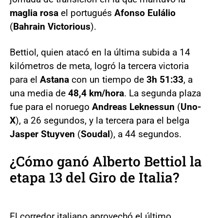
maglia rosa
el portugués
Afonso Eulálio
(
Bahrain Victorious
).
Bettiol, quien atacó en la última subida a 14
kilómetros de meta, logró la tercera victoria
para el
Astana
con un tiempo de
3h 51:33
, a
una media de
48,4 km/hora
. La segunda plaza
fue para el noruego
Andreas Leknessun
(
Uno-
X
), a 26 segundos, y la tercera para el belga
Jasper Stuyven
(
Soudal
), a 44 segundos.
¿Cómo ganó Alberto Bettiol la
etapa 13 del Giro de Italia?
El corredor italiano aprovechó el último