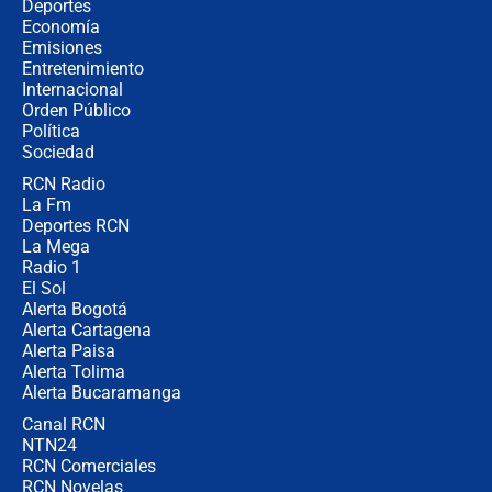
¿Cómo comprar dólares desde el
Deportes
celular? Requisitos, pasos y
Economía
recomendaciones
Emisiones
Entretenimiento
Internacional
Las seis de las 6 con Juan Lozano |
Orden Público
jueves 6 de agosto de 2026
Política
Sociedad
RCN Radio
Posesión de Abelardo De La Espriella
La Fm
en Cali: ¿qué pasará con los
congresistas del Pacto Histórico que
Deportes RCN
no asistirán?
La Mega
Radio 1
El Sol
Alerta Bogotá
Alerta Cartagena
Alerta Paisa
Alerta Tolima
Alerta Bucaramanga
Canal RCN
NTN24
RCN Comerciales
RCN Novelas