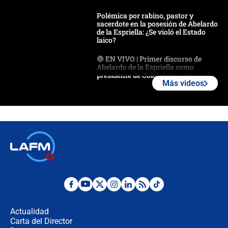
Polémica por rabino, pastor y
sacerdote en la posesión de Abelardo
de la Espriella: ¿Se violó el Estado
laico?
🔴 EN VIVO | Primer discurso de
Abelardo de la Espriella como
presidente de Colombia
Más videos
¿La posesión de Abelardo De la
Espriella en Cali inicia la
descentralización en Colombia? Esto
respondió el alcalde Eder
Así será la posesión de Abelardo de
la Espriella este 7 de agosto:
cronograma oficial y detalles clave
Desde dermatitis hasta infecciones:
los riesgos de usar cascos de motos
de aplicaciones de transporte
Actualidad
Carta del Director