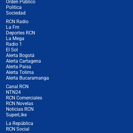
Orden Público
miércoles 5 de agosto de 2026
Política
Sociedad
RCN Radio
🔴 EN VIVO | Noticiero La FM con
La Fm
Juan Lozano - 5 de agosto de 2026
Deportes RCN
La Mega
Radio 1
El Sol
Alerta Bogotá
Alerta Cartagena
Alerta Paisa
Alerta Tolima
Alerta Bucaramanga
Canal RCN
NTN24
RCN Comerciales
RCN Novelas
Noticias RCN
SuperLike
La República
RCN Social