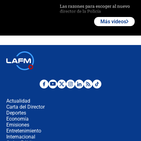
Las razones para escoger al nuevo
director de la Policía
Más videos
"Prohibir es la salida fácil": ¿Qué
futuro les espera a las cabalgatas en
Colombia?
Ministro de Defensa no descarta el
uso de la UNDMO ante posibles
disturbios durante la posesión
"No hubo fraude ni posibilidad de
fraude": Auditoría respondió a
señalamientos de Petro sobre
Actualidad
elección de Abelardo de La Espriella
Carta del Director
Tras su posesión, presidente De la
Deportes
Espriella empieza gira por regiones
Economía
donde perdió
Emisiones
Entretenimiento
Internacional
Las seis de las 6 con Juan Lozano |