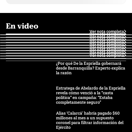
En video
Ver nota completa
Ver nota completa
Ver nota completa
Ver nota completa
Ver nota completa
Ver nota completa
Ver nota completa
Ver nota completa
Ver nota completa
Ver nota completa
¿Por qué De la Espriella gobernará
desde Barranquilla? Experto explica
la razón
Estratega de Abelardo de la Espriella
revela cómo venció a la “casta
política” en campaña: “Estaba
completamente seguro”
Alias ‘Calarcá’ habría pagado $60
millones al mes a un supuesto
coronel para filtrar información del
Ejército