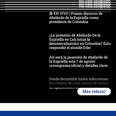
Ver nota completa
Ver nota completa
Ver nota completa
🔴 EN VIVO | Primer discurso de
Abelardo de la Espriella como
presidente de Colombia
¿La posesión de Abelardo De la
Espriella en Cali inicia la
descentralización en Colombia? Esto
respondió el alcalde Eder
Así será la posesión de Abelardo de
la Espriella este 7 de agosto:
cronograma oficial y detalles clave
Desde dermatitis hasta infecciones:
los riesgos de usar cascos de motos
de aplicaciones de transporte
Más videos
¿Cómo comprar dólares desde el
celular? Requisitos, pasos y
recomendaciones