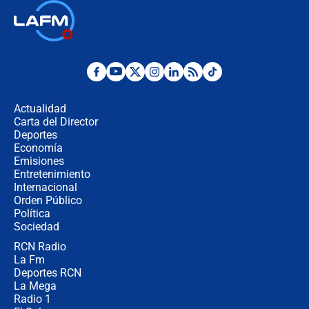
Las seis de las 6 con Juan Lozano |
jueves 6 de agosto de 2026
Posesión de Abelardo De La Espriella
en Cali: ¿qué pasará con los
congresistas del Pacto Histórico que
Actualidad
no asistirán?
Carta del Director
Álvaro Uribe asistirá a la posesión y
Deportes
crece el pulso por la elección del
Economía
contralor
Emisiones
Entretenimiento
Internacional
🔴 EN VIVO | Noticiero La FM con
Orden Público
Juan Lozano - 6 de agosto de 2026
Política
Sociedad
RCN Radio
¿Por qué De la Espriella gobernará
La Fm
desde Barranquilla? Experto explica
la razón
Deportes RCN
La Mega
Radio 1