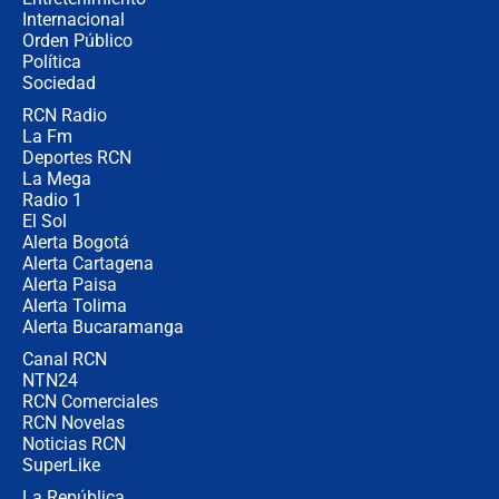
Internacional
Las seis de las 6 con Juan Lozano |
Orden Público
jueves 6 de agosto de 2026
Política
Sociedad
RCN Radio
Posesión de Abelardo De La Espriella
La Fm
en Cali: ¿qué pasará con los
congresistas del Pacto Histórico que
Deportes RCN
no asistirán?
La Mega
Radio 1
El Sol
Alerta Bogotá
Alerta Cartagena
Alerta Paisa
Alerta Tolima
Alerta Bucaramanga
Canal RCN
NTN24
RCN Comerciales
RCN Novelas
Noticias RCN
SuperLike
La República