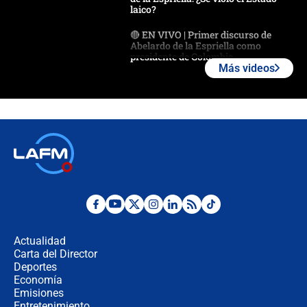
laico?
🔴 EN VIVO | Primer discurso de
Abelardo de la Espriella como
presidente de Colombia
Más videos
¿La posesión de Abelardo De la
Espriella en Cali inicia la
descentralización en Colombia? Esto
respondió el alcalde Eder
Así será la posesión de Abelardo de
la Espriella este 7 de agosto:
cronograma oficial y detalles clave
Desde dermatitis hasta infecciones:
los riesgos de usar cascos de motos
de aplicaciones de transporte
Actualidad
Carta del Director
¿Cómo comprar dólares desde el
Deportes
celular? Requisitos, pasos y
Economía
recomendaciones
Emisiones
Entretenimiento