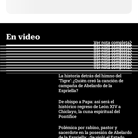
En video
Ver nota completa
Ver nota completa
Ver nota completa
Ver nota completa
Ver nota completa
Ver nota completa
Ver nota completa
Ver nota completa
Ver nota completa
Ver nota completa
La historia detrás del himno del
'Tigre': ¿Quién creó la canción de
campaña de Abelardo de la
Espriella?
De obispo a Papa: así será el
histórico regreso de León XIV a
Chiclayo, la cuna espiritual del
Pontífice
Polémica por rabino, pastor y
sacerdote en la posesión de Abelardo
de la Espriella: ¿Se violó el Estado