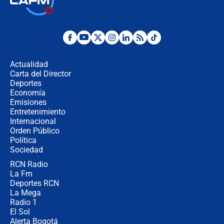
la Espriella este 7 de agosto:
cronograma oficial y detalles clave
Desde dermatitis hasta infecciones:
los riesgos de usar cascos de motos
de aplicaciones de transporte
Actualidad
Carta del Director
¿Cómo comprar dólares desde el
Deportes
celular? Requisitos, pasos y
Economía
recomendaciones
Emisiones
Entretenimiento
Internacional
Las seis de las 6 con Juan Lozano |
Orden Público
jueves 6 de agosto de 2026
Política
Sociedad
RCN Radio
Posesión de Abelardo De La Espriella
La Fm
en Cali: ¿qué pasará con los
congresistas del Pacto Histórico que
Deportes RCN
no asistirán?
La Mega
Radio 1
El Sol
Alerta Bogotá