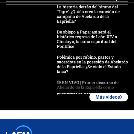
La historia detrás del himno del
'Tigre': ¿Quién creó la canción de
campaña de Abelardo de la
Espriella?
De obispo a Papa: así será el
histórico regreso de León XIV a
Chiclayo, la cuna espiritual del
Pontífice
Polémica por rabino, pastor y
sacerdote en la posesión de Abelardo
de la Espriella: ¿Se violó el Estado
laico?
🔴 EN VIVO | Primer discurso de
Abelardo de la Espriella como
presidente de Colombia
Más videos
¿La posesión de Abelardo De la
Espriella en Cali inicia la
descentralización en Colombia? Esto
respondió el alcalde Eder
Así será la posesión de Abelardo de