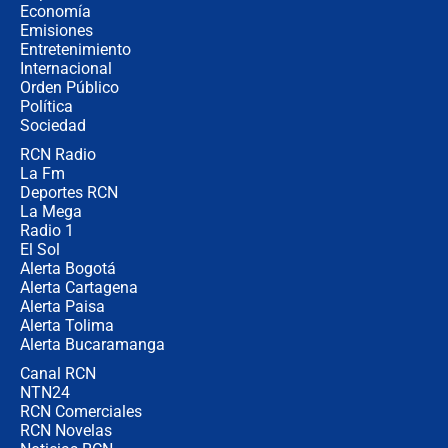
la Espriella este 7 de agosto:
Economía
cronograma oficial y detalles clave
Emisiones
Entretenimiento
Internacional
Desde dermatitis hasta infecciones:
Orden Público
los riesgos de usar cascos de motos
Política
de aplicaciones de transporte
Sociedad
RCN Radio
¿Cómo comprar dólares desde el
La Fm
celular? Requisitos, pasos y
recomendaciones
Deportes RCN
La Mega
Radio 1
El Sol
Alerta Bogotá
Alerta Cartagena
Alerta Paisa
Alerta Tolima
Alerta Bucaramanga
Canal RCN
NTN24
RCN Comerciales
RCN Novelas