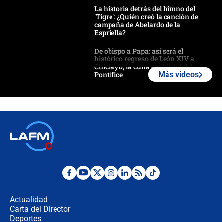
La historia detrás del himno del
'Tigre': ¿Quién creó la canción de
campaña de Abelardo de la
Espriella?
De obispo a Papa: así será el
histórico regreso de León XIV a
Chiclayo, la cuna espiritual del
Pontífice
Más videos
Polémica por rabino, pastor y
sacerdote en la posesión de Abelardo
de la Espriella: ¿Se violó el Estado
laico?
🔴 EN VIVO | Primer discurso de
Abelardo de la Espriella como
presidente de Colombia
¿La posesión de Abelardo De la
Espriella en Cali inicia la
descentralización en Colombia? Esto
Actualidad
respondió el alcalde Eder
Carta del Director
Así será la posesión de Abelardo de
Deportes