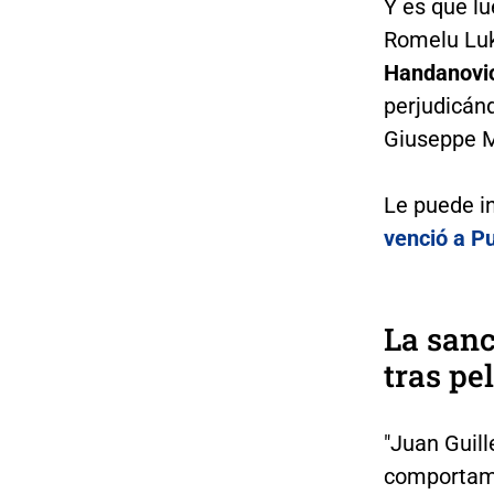
Y es que l
Romelu Lu
Handanovi
perjudicánd
Giuseppe 
Le puede i
venció a P
La san
tras p
"Juan Guil
comportami