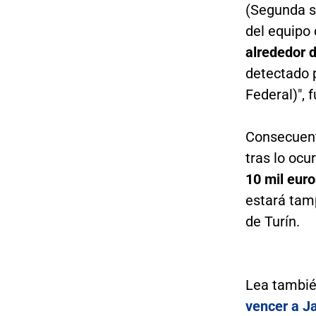
(Segunda s
del equipo 
alrededor d
detectado p
Federal)", 
Consecuent
tras lo ocu
10 mil euro
estará tamp
de Turín.
Lea tambi
vencer a J