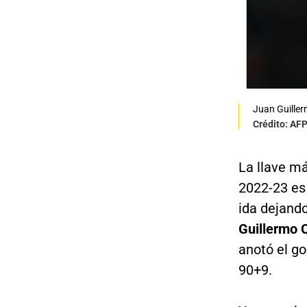
Juan Guille
Crédito: AF
La llave má
2022-23 e
ida dejando
Guillermo 
anotó el go
90+9.