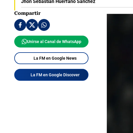
Jhon Sebastián Huérfano Sánchez
Compartir
Unirse al Canal de WhatsApp
La FM en Google News
La FM en Google Discover