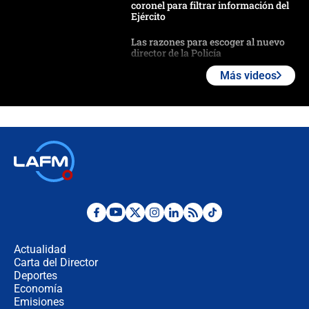
coronel para filtrar información del
Ejército
Las razones para escoger al nuevo
director de la Policía
Más videos
"Prohibir es la salida fácil": ¿Qué
futuro les espera a las cabalgatas en
Colombia?
Ministro de Defensa no descarta el
uso de la UNDMO ante posibles
disturbios durante la posesión
"No hubo fraude ni posibilidad de
fraude": Auditoría respondió a
señalamientos de Petro sobre
Actualidad
elección de Abelardo de La Espriella
Carta del Director
Tras su posesión, presidente De la
Deportes
Espriella empieza gira por regiones
Economía
donde perdió
Emisiones