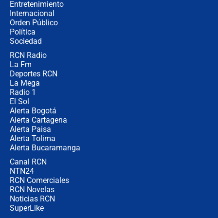
Entretenimiento
Internacional
Las seis de las 6 con Juan Lozano |
Orden Público
miércoles 5 de agosto de 2026
Política
Sociedad
RCN Radio
🔴 EN VIVO | Noticiero La FM con
La Fm
Juan Lozano - 5 de agosto de 2026
Deportes RCN
La Mega
Radio 1
El Sol
Alerta Bogotá
Alerta Cartagena
Alerta Paisa
Alerta Tolima
Alerta Bucaramanga
Canal RCN
NTN24
RCN Comerciales
RCN Novelas
Noticias RCN
SuperLike