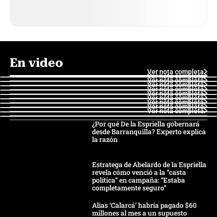
En video
Ver nota completa
Ver nota completa
Ver nota completa
Ver nota completa
Ver nota completa
Ver nota completa
Ver nota completa
Ver nota completa
Ver nota completa
Ver nota completa
¿Por qué De la Espriella gobernará
desde Barranquilla? Experto explica
la razón
Estratega de Abelardo de la Espriella
revela cómo venció a la “casta
política” en campaña: “Estaba
completamente seguro”
Alias ‘Calarcá’ habría pagado $60
millones al mes a un supuesto