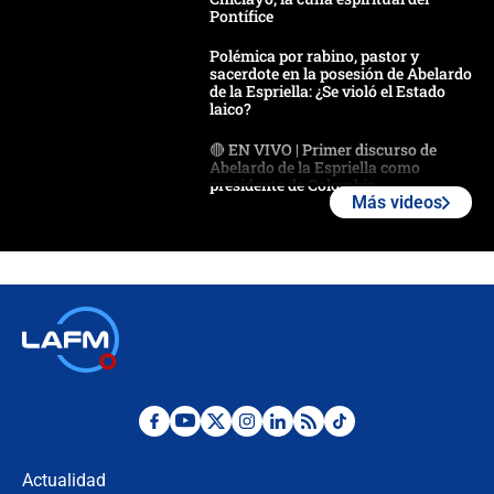
Pontífice
Polémica por rabino, pastor y
sacerdote en la posesión de Abelardo
de la Espriella: ¿Se violó el Estado
laico?
🔴 EN VIVO | Primer discurso de
Abelardo de la Espriella como
presidente de Colombia
Más videos
¿La posesión de Abelardo De la
Espriella en Cali inicia la
descentralización en Colombia? Esto
respondió el alcalde Eder
Así será la posesión de Abelardo de
la Espriella este 7 de agosto:
cronograma oficial y detalles clave
Desde dermatitis hasta infecciones:
los riesgos de usar cascos de motos
de aplicaciones de transporte
Actualidad