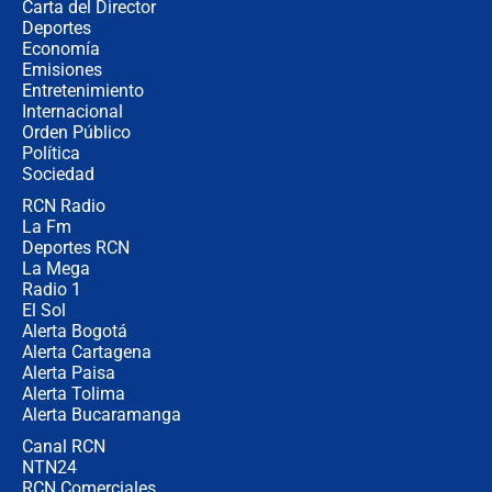
Carta del Director
¿Cómo comprar dólares desde el
Deportes
celular? Requisitos, pasos y
Economía
recomendaciones
Emisiones
Entretenimiento
Internacional
Las seis de las 6 con Juan Lozano |
Orden Público
jueves 6 de agosto de 2026
Política
Sociedad
RCN Radio
Posesión de Abelardo De La Espriella
La Fm
en Cali: ¿qué pasará con los
congresistas del Pacto Histórico que
Deportes RCN
no asistirán?
La Mega
Radio 1
El Sol
Alerta Bogotá
Alerta Cartagena
Alerta Paisa
Alerta Tolima
Alerta Bucaramanga
Canal RCN
NTN24
RCN Comerciales