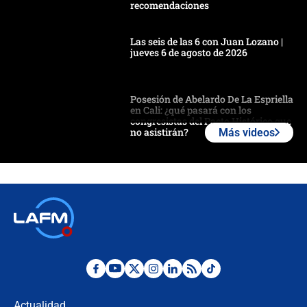
recomendaciones
Las seis de las 6 con Juan Lozano |
jueves 6 de agosto de 2026
Posesión de Abelardo De La Espriella
en Cali: ¿qué pasará con los
congresistas del Pacto Histórico que
no asistirán?
Más videos
Álvaro Uribe asistirá a la posesión y
crece el pulso por la elección del
contralor
🔴 EN VIVO | Noticiero La FM con
Juan Lozano - 6 de agosto de 2026
¿Por qué De la Espriella gobernará
desde Barranquilla? Experto explica
la razón
Actualidad