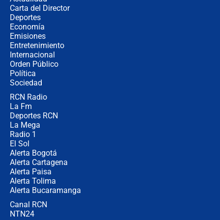
Carta del Director
Estratega de Abelardo de la Espriella
Deportes
revela cómo venció a la “casta
Economía
política” en campaña: “Estaba
Emisiones
completamente seguro”
Entretenimiento
Internacional
Alias ‘Calarcá’ habría pagado $60
Orden Público
millones al mes a un supuesto
Política
coronel para filtrar información del
Ejército
Sociedad
RCN Radio
Las razones para escoger al nuevo
La Fm
director de la Policía
Deportes RCN
La Mega
Radio 1
El Sol
Alerta Bogotá
Alerta Cartagena
Alerta Paisa
Alerta Tolima
Alerta Bucaramanga
Canal RCN
NTN24