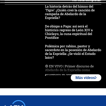
La historia detrás del himno del
'Tigre': ¿Quién creó la canción de
campaña de Abelardo de la
Espriella?
De obispo a Papa: así será el
histórico regreso de León XIV a
Chiclayo, la cuna espiritual del
Pontífice
Polémica por rabino, pastor y
sacerdote en la posesión de Abelardo
de la Espriella: ¿Se violó el Estado
laico?
🔴 EN VIVO | Primer discurso de
Abelardo de la Espriella como
presidente de Colombia
Más videos
¿La posesión de Abelardo De la
Espriella en Cali inicia la
descentralización en Colombia? Esto
respondió el alcalde Eder