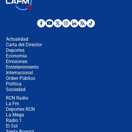
Así será la posesión de Abelardo de
la Espriella este 7 de agosto:
cronograma oficial y detalles clave
Desde dermatitis hasta infecciones:
los riesgos de usar cascos de motos
de aplicaciones de transporte
Actualidad
Carta del Director
¿Cómo comprar dólares desde el
Deportes
celular? Requisitos, pasos y
Economía
recomendaciones
Emisiones
Entretenimiento
Internacional
Las seis de las 6 con Juan Lozano |
Orden Público
jueves 6 de agosto de 2026
Política
Sociedad
RCN Radio
Posesión de Abelardo De La Espriella
La Fm
en Cali: ¿qué pasará con los
congresistas del Pacto Histórico que
Deportes RCN
no asistirán?
La Mega
Radio 1
El Sol
Alerta Bogotá