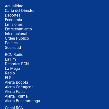
congresistas del Pacto Histórico que
Actualidad
no asistirán?
Carta del Director
Álvaro Uribe asistirá a la posesión y
Deportes
crece el pulso por la elección del
Economía
contralor
Emisiones
Entretenimiento
Internacional
🔴 EN VIVO | Noticiero La FM con
Orden Público
Juan Lozano - 6 de agosto de 2026
Política
Sociedad
RCN Radio
¿Por qué De la Espriella gobernará
La Fm
desde Barranquilla? Experto explica
la razón
Deportes RCN
La Mega
Radio 1
El Sol
Alerta Bogotá
Alerta Cartagena
Alerta Paisa
Alerta Tolima
Alerta Bucaramanga
Canal RCN