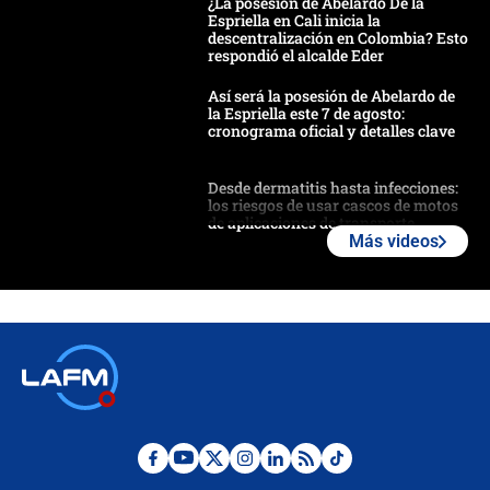
¿La posesión de Abelardo De la
Espriella en Cali inicia la
descentralización en Colombia? Esto
respondió el alcalde Eder
Así será la posesión de Abelardo de
la Espriella este 7 de agosto:
cronograma oficial y detalles clave
Desde dermatitis hasta infecciones:
los riesgos de usar cascos de motos
de aplicaciones de transporte
Más videos
¿Cómo comprar dólares desde el
celular? Requisitos, pasos y
recomendaciones
Las seis de las 6 con Juan Lozano |
jueves 6 de agosto de 2026
Posesión de Abelardo De La Espriella
en Cali: ¿qué pasará con los