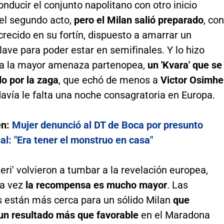
onducir el conjunto napolitano con otro inicio
 el segundo acto,
pero el Milan salió preparado
, con
crecido en su fortín, dispuesto a amarrar un
lave para poder estar en semifinales. Y lo hizo
 a la mayor amenaza partenopea,
un 'Kvara' que se
o por la zaga
, que echó de menos a
Victor Osimh
davía le falta una noche consagratoria en Europa.
én:
Mujer denunció al DT de Boca por presunto
l: "Era tener el monstruo en casa"
eri' volvieron a tumbar a la revelación europea,
ta vez
la recompensa es mucho mayor
. Las
s están más cerca para un sólido Milan
que
un resultado más que favorable
en el Maradona