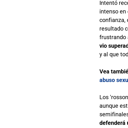
Intentó rec
intenso en
confianza, 
resultado c
frustrando
vio superad
y al que to
Vea tambi
abuso sexua
Los 'rosson
aunque es
semifinale
defenderá 