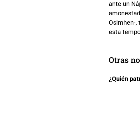
ante un Ná
amonestad
Osimhen-, t
esta tempo
Otras no
¿Quién pat