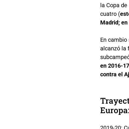
la Copa de
cuatro (
est
Madrid; en 
En cambio 
alcanzó la 
subcampeón
en 2016-17
contra el A
Trayect
Europa
2019-20: Cu