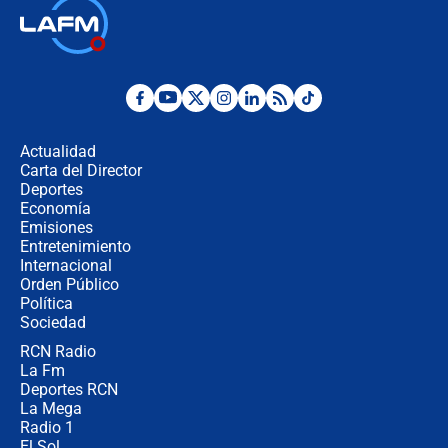
Las seis de las 6 con Juan Lozano |
jueves 6 de agosto de 2026
Posesión de Abelardo De La Espriella
en Cali: ¿qué pasará con los
congresistas del Pacto Histórico que
Actualidad
no asistirán?
Carta del Director
Álvaro Uribe asistirá a la posesión y
Deportes
crece el pulso por la elección del
Economía
contralor
Emisiones
Entretenimiento
Internacional
🔴 EN VIVO | Noticiero La FM con
Orden Público
Juan Lozano - 6 de agosto de 2026
Política
Sociedad
RCN Radio
¿Por qué De la Espriella gobernará
La Fm
desde Barranquilla? Experto explica
la razón
Deportes RCN
La Mega
Radio 1
El Sol