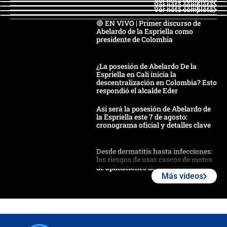
Ver nota completa
Ver nota completa
Ver nota completa
🔴 EN VIVO | Primer discurso de
Abelardo de la Espriella como
presidente de Colombia
¿La posesión de Abelardo De la
Espriella en Cali inicia la
descentralización en Colombia? Esto
respondió el alcalde Eder
Así será la posesión de Abelardo de
la Espriella este 7 de agosto:
cronograma oficial y detalles clave
Desde dermatitis hasta infecciones:
los riesgos de usar cascos de motos
de aplicaciones de transporte
Más videos
¿Cómo comprar dólares desde el
celular? Requisitos, pasos y
recomendaciones