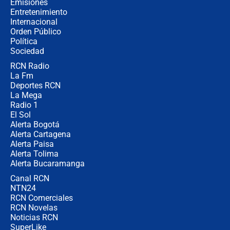
Emisiones
Entretenimiento
Internacional
La petición de los empresarios al
Orden Público
gobierno de De la Espriella antes del
Política
Congreso de la ANDI
Sociedad
RCN Radio
María Fernanda Cabal asegura que
La Fm
Uribe tiene "aversión" a la palabra
derecha: "Es como si le hablaran del
Deportes RCN
demonio"
La Mega
Radio 1
El Sol
Alerta Bogotá
Alerta Cartagena
Alerta Paisa
Alerta Tolima
Alerta Bucaramanga
Canal RCN
NTN24
RCN Comerciales
RCN Novelas
Noticias RCN
SuperLike