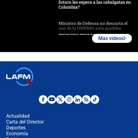
futuro les espera a las cabalgatas en
Colombia?
Ministro de Defensa no descarta el
uso de la UNDMO ante posibles
disturbios durante la posesión
Más videos
"No hubo fraude ni posibilidad de
fraude": Auditoría respondió a
señalamientos de Petro sobre
elección de Abelardo de La Espriella
Tras su posesión, presidente De la
Espriella empieza gira por regiones
donde perdió
Las seis de las 6 con Juan Lozano |
miércoles 5 de agosto de 2026
Actualidad
Carta del Director
🔴 EN VIVO | Noticiero La FM con
Deportes
Juan Lozano - 5 de agosto de 2026
Economía