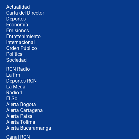
la razón
Actualidad
Carta del Director
Estratega de Abelardo de la Espriella
Deportes
revela cómo venció a la “casta
Economía
política” en campaña: “Estaba
Emisiones
completamente seguro”
Entretenimiento
Internacional
Alias ‘Calarcá’ habría pagado $60
Orden Público
millones al mes a un supuesto
Política
coronel para filtrar información del
Ejército
Sociedad
RCN Radio
Las razones para escoger al nuevo
La Fm
director de la Policía
Deportes RCN
La Mega
Radio 1
El Sol
Alerta Bogotá
Alerta Cartagena
Alerta Paisa
Alerta Tolima
Alerta Bucaramanga
Canal RCN