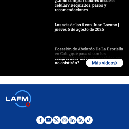
¿Cómo comprar dólares desde el
celular? Requisitos, pasos y
recomendaciones
Las seis de las 6 con Juan Lozano |
jueves 6 de agosto de 2026
Posesión de Abelardo De La Espriella
en Cali: ¿qué pasará con los
congresistas del Pacto Histórico que
no asistirán?
Más videos
Álvaro Uribe asistirá a la posesión y
crece el pulso por la elección del
contralor
🔴 EN VIVO | Noticiero La FM con
Juan Lozano - 6 de agosto de 2026
¿Por qué De la Espriella gobernará
desde Barranquilla? Experto explica