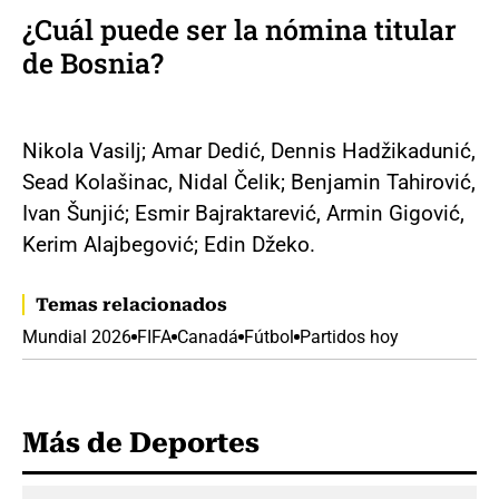
¿Cuál puede ser la nómina titular
de Bosnia?
Nikola Vasilj; Amar Dedić, Dennis Hadžikadunić,
Sead Kolašinac, Nidal Čelik; Benjamin Tahirović,
Ivan Šunjić; Esmir Bajraktarević, Armin Gigović,
Kerim Alajbegović; Edin Džeko.
Temas relacionados
Mundial 2026
FIFA
Canadá
Fútbol
Partidos hoy
Más de Deportes