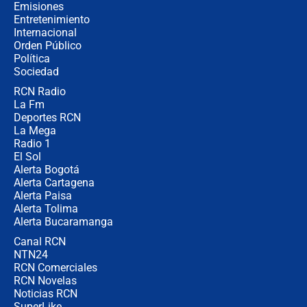
política” en campaña: “Estaba
Emisiones
completamente seguro”
Entretenimiento
Internacional
Alias ‘Calarcá’ habría pagado $60
Orden Público
millones al mes a un supuesto
Política
coronel para filtrar información del
Ejército
Sociedad
RCN Radio
Las razones para escoger al nuevo
La Fm
director de la Policía
Deportes RCN
La Mega
Radio 1
El Sol
Alerta Bogotá
Alerta Cartagena
Alerta Paisa
Alerta Tolima
Alerta Bucaramanga
Canal RCN
NTN24
RCN Comerciales
RCN Novelas
Noticias RCN
SuperLike