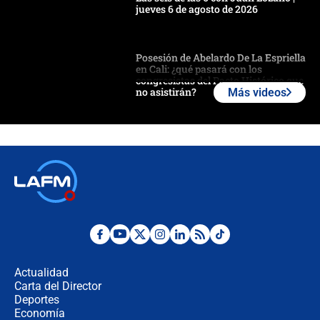
jueves 6 de agosto de 2026
Posesión de Abelardo De La Espriella
en Cali: ¿qué pasará con los
congresistas del Pacto Histórico que
no asistirán?
Más videos
Álvaro Uribe asistirá a la posesión y
crece el pulso por la elección del
contralor
🔴 EN VIVO | Noticiero La FM con
Juan Lozano - 6 de agosto de 2026
¿Por qué De la Espriella gobernará
desde Barranquilla? Experto explica
la razón
Actualidad
Carta del Director
Estratega de Abelardo de la Espriella
Deportes
revela cómo venció a la “casta
Economía