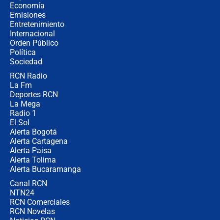
celular? Requisitos, pasos y
Economía
recomendaciones
Emisiones
Entretenimiento
Internacional
Las seis de las 6 con Juan Lozano |
Orden Público
jueves 6 de agosto de 2026
Política
Sociedad
RCN Radio
Posesión de Abelardo De La Espriella
La Fm
en Cali: ¿qué pasará con los
congresistas del Pacto Histórico que
Deportes RCN
no asistirán?
La Mega
Radio 1
El Sol
Alerta Bogotá
Alerta Cartagena
Alerta Paisa
Alerta Tolima
Alerta Bucaramanga
Canal RCN
NTN24
RCN Comerciales
RCN Novelas