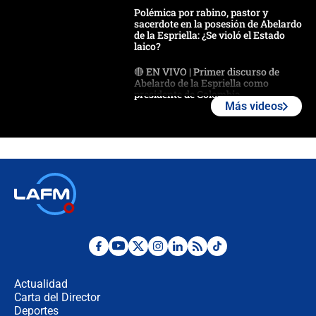
Polémica por rabino, pastor y
sacerdote en la posesión de Abelardo
de la Espriella: ¿Se violó el Estado
laico?
🔴 EN VIVO | Primer discurso de
Abelardo de la Espriella como
presidente de Colombia
Más videos
¿La posesión de Abelardo De la
Espriella en Cali inicia la
descentralización en Colombia? Esto
respondió el alcalde Eder
Así será la posesión de Abelardo de
la Espriella este 7 de agosto:
cronograma oficial y detalles clave
Desde dermatitis hasta infecciones:
los riesgos de usar cascos de motos
de aplicaciones de transporte
Actualidad
Carta del Director
¿Cómo comprar dólares desde el
Deportes