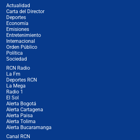
la razón
Actualidad
Carta del Director
Estratega de Abelardo de la Espriella
Deportes
revela cómo venció a la “casta
Economía
política” en campaña: “Estaba
Emisiones
completamente seguro”
Entretenimiento
Internacional
Alias ‘Calarcá’ habría pagado $60
Orden Público
millones al mes a un supuesto
Política
coronel para filtrar información del
Ejército
Sociedad
RCN Radio
Las razones para escoger al nuevo
La Fm
director de la Policía
Deportes RCN
La Mega
Radio 1
El Sol
Alerta Bogotá
Alerta Cartagena
Alerta Paisa
Alerta Tolima
Alerta Bucaramanga
Canal RCN