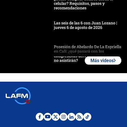
celular? Requisitos, pasos y
recomendaciones
Las seis de las 6 con Juan Lozano |
jueves 6 de agosto de 2026
Posesión de Abelardo De La Espriella
en Cali: ¿qué pasará con los
congresistas del Pacto Histórico que
no asistirán?
Más videos
Álvaro Uribe asistirá a la posesión y
crece el pulso por la elección del
contralor
🔴 EN VIVO | Noticiero La FM con
Juan Lozano - 6 de agosto de 2026
¿Por qué De la Espriella gobernará
desde Barranquilla? Experto explica