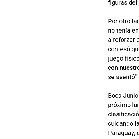
figuras del
Por otro la
no tenía en
a reforzar
confesó qu
juego físic
con nuestr
se asentó",
Boca Junior
próximo lu
clasificaci
cuidando la
Paraguay; e