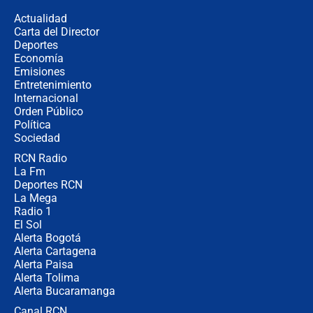
congresistas del Pacto Histórico que
Actualidad
no asistirán?
Carta del Director
Álvaro Uribe asistirá a la posesión y
Deportes
crece el pulso por la elección del
Economía
contralor
Emisiones
Entretenimiento
Internacional
🔴 EN VIVO | Noticiero La FM con
Orden Público
Juan Lozano - 6 de agosto de 2026
Política
Sociedad
RCN Radio
¿Por qué De la Espriella gobernará
La Fm
desde Barranquilla? Experto explica
la razón
Deportes RCN
La Mega
Radio 1
El Sol
Alerta Bogotá
Alerta Cartagena
Alerta Paisa
Alerta Tolima
Alerta Bucaramanga
Canal RCN