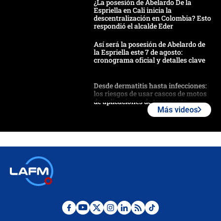
¿La posesión de Abelardo De la
Espriella en Cali inicia la
descentralización en Colombia? Esto
respondió el alcalde Eder
Así será la posesión de Abelardo de
la Espriella este 7 de agosto:
cronograma oficial y detalles clave
Desde dermatitis hasta infecciones:
los riesgos de usar cascos de motos
de aplicaciones de transporte
Más videos
¿Cómo comprar dólares desde el
celular? Requisitos, pasos y
recomendaciones
Las seis de las 6 con Juan Lozano |
jueves 6 de agosto de 2026
Posesión de Abelardo De La Espriella
en Cali: ¿qué pasará con los