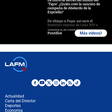
'Tigre': ¿Quién creó la canción de
campaña de Abelardo de la
Espriella?
De obispo a Papa: así será el
histórico regreso de León XIV a
Chiclayo, la cuna espiritual del
Pontífice
Más videos
Polémica por rabino, pastor y
sacerdote en la posesión de Abelardo
de la Espriella: ¿Se violó el Estado
laico?
🔴 EN VIVO | Primer discurso de
Abelardo de la Espriella como
presidente de Colombia
¿La posesión de Abelardo De la
Espriella en Cali inicia la
descentralización en Colombia? Esto
Actualidad
respondió el alcalde Eder
Carta del Director
Así será la posesión de Abelardo de
Deportes
la Espriella este 7 de agosto:
Economía