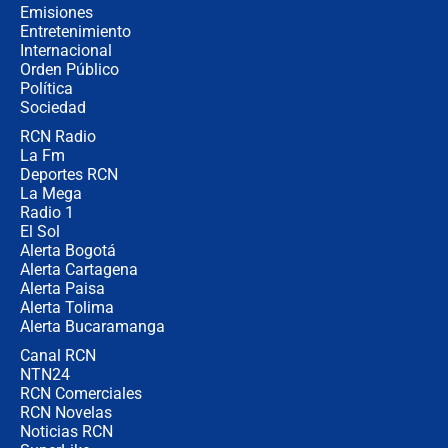
cronograma oficial y detalles clave
Emisiones
Entretenimiento
Internacional
Desde dermatitis hasta infecciones:
Orden Público
los riesgos de usar cascos de motos
Política
de aplicaciones de transporte
Sociedad
RCN Radio
¿Cómo comprar dólares desde el
La Fm
celular? Requisitos, pasos y
recomendaciones
Deportes RCN
La Mega
Radio 1
El Sol
Alerta Bogotá
Alerta Cartagena
Alerta Paisa
Alerta Tolima
Alerta Bucaramanga
Canal RCN
NTN24
RCN Comerciales
RCN Novelas
Noticias RCN