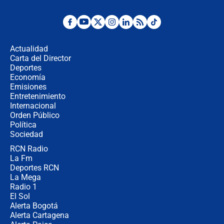
Posesión de Abelardo De La Espriella
en Cali: ¿qué pasará con los
congresistas del Pacto Histórico que
Actualidad
no asistirán?
Carta del Director
Álvaro Uribe asistirá a la posesión y
Deportes
crece el pulso por la elección del
Economía
contralor
Emisiones
Entretenimiento
Internacional
🔴 EN VIVO | Noticiero La FM con
Orden Público
Juan Lozano - 6 de agosto de 2026
Política
Sociedad
RCN Radio
¿Por qué De la Espriella gobernará
La Fm
desde Barranquilla? Experto explica
la razón
Deportes RCN
La Mega
Radio 1
El Sol
Alerta Bogotá
Alerta Cartagena