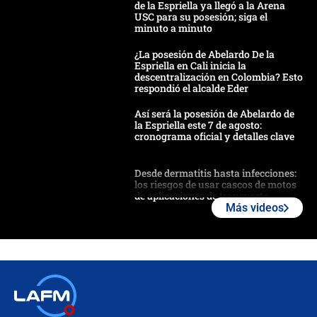
de la Espriella ya llegó a la Arena
USC para su posesión; siga el
minuto a minuto
¿La posesión de Abelardo De la
Espriella en Cali inicia la
descentralización en Colombia? Esto
respondió el alcalde Eder
Así será la posesión de Abelardo de
la Espriella este 7 de agosto:
cronograma oficial y detalles clave
Desde dermatitis hasta infecciones:
los riesgos de usar cascos de motos
de aplicaciones de transporte
Más videos
¿Cómo comprar dólares desde el
celular? Requisitos, pasos y
recomendaciones
Las seis de las 6 con Juan Lozano |
jueves 6 de agosto de 2026