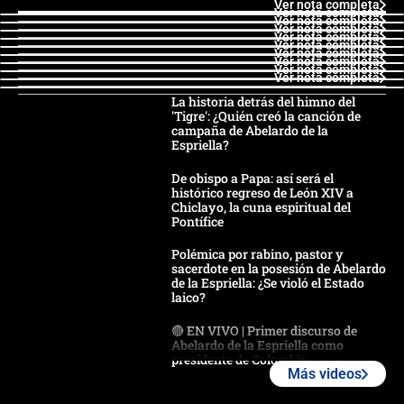
Ver nota completa
Ver nota completa
Ver nota completa
Ver nota completa
Ver nota completa
Ver nota completa
Ver nota completa
Ver nota completa
Ver nota completa
Ver nota completa
La historia detrás del himno del
'Tigre': ¿Quién creó la canción de
campaña de Abelardo de la
Espriella?
De obispo a Papa: así será el
histórico regreso de León XIV a
Chiclayo, la cuna espiritual del
Pontífice
Polémica por rabino, pastor y
sacerdote en la posesión de Abelardo
de la Espriella: ¿Se violó el Estado
laico?
🔴 EN VIVO | Primer discurso de
Abelardo de la Espriella como
presidente de Colombia
Más videos