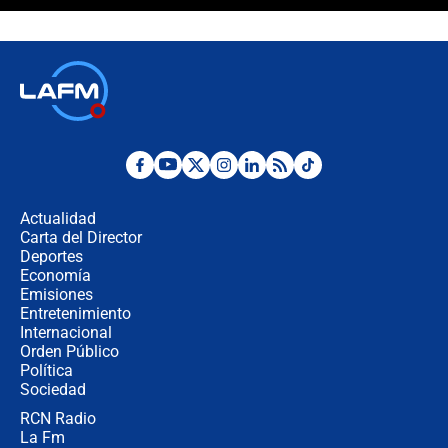
¿La posesión de Abelardo De la
Espriella en Cali inicia la
descentralización en Colombia? Esto
respondió el alcalde Eder
Así será la posesión de Abelardo de
la Espriella este 7 de agosto:
cronograma oficial y detalles clave
Desde dermatitis hasta infecciones:
los riesgos de usar cascos de motos
de aplicaciones de transporte
Actualidad
Carta del Director
¿Cómo comprar dólares desde el
Deportes
celular? Requisitos, pasos y
Economía
recomendaciones
Emisiones
Entretenimiento
Internacional
Las seis de las 6 con Juan Lozano |
Orden Público
jueves 6 de agosto de 2026
Política
Sociedad
RCN Radio
Posesión de Abelardo De La Espriella
La Fm
en Cali: ¿qué pasará con los