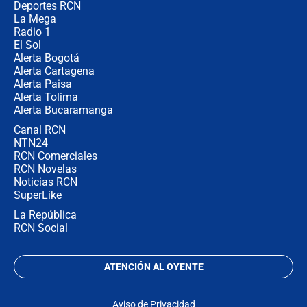
congresistas del Pacto Histórico que
Deportes RCN
no asistirán?
La Mega
Radio 1
El Sol
Alerta Bogotá
Alerta Cartagena
Alerta Paisa
Alerta Tolima
Alerta Bucaramanga
Canal RCN
NTN24
RCN Comerciales
RCN Novelas
Noticias RCN
SuperLike
La República
RCN Social
ATENCIÓN AL OYENTE
Aviso de Privacidad