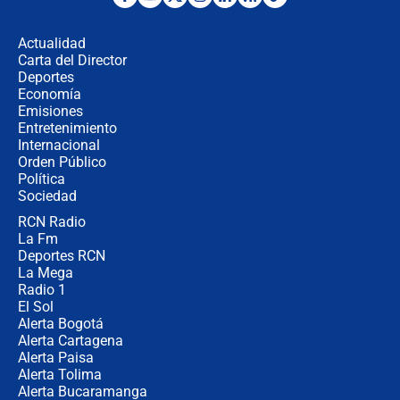
Estratega de Abelardo de la Espriella
revela cómo venció a la “casta
política” en campaña: “Estaba
Actualidad
completamente seguro”
Carta del Director
Alias ‘Calarcá’ habría pagado $60
Deportes
millones al mes a un supuesto
Economía
coronel para filtrar información del
Emisiones
Ejército
Entretenimiento
Internacional
Las razones para escoger al nuevo
Orden Público
director de la Policía
Política
Sociedad
RCN Radio
"Prohibir es la salida fácil": ¿Qué
La Fm
futuro les espera a las cabalgatas en
Colombia?
Deportes RCN
La Mega
Radio 1
El Sol
Alerta Bogotá
Alerta Cartagena
Alerta Paisa
Alerta Tolima
Alerta Bucaramanga