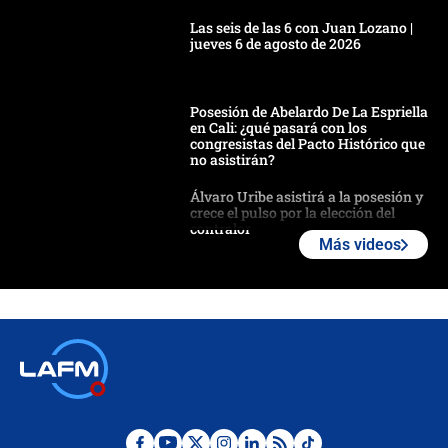
Las seis de las 6 con Juan Lozano |
jueves 6 de agosto de 2026
Posesión de Abelardo De La Espriella
en Cali: ¿qué pasará con los
congresistas del Pacto Histórico que
no asistirán?
Álvaro Uribe asistirá a la posesión y
crece el pulso por la elección del
contralor
Más videos
🔴 EN VIVO | Noticiero La FM con
Juan Lozano - 6 de agosto de 2026
¿Por qué De la Espriella gobernará
desde Barranquilla? Experto explica
la razón