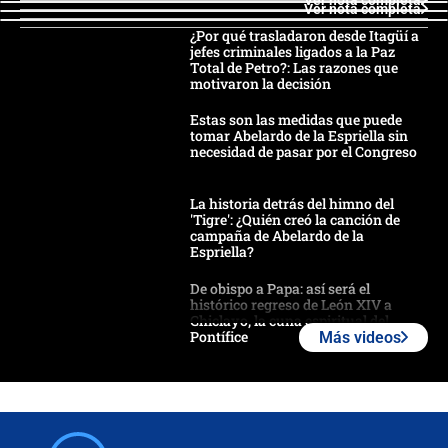
Ver nota completa
¿Por qué trasladaron desde Itagüí a
jefes criminales ligados a la Paz
Total de Petro?: Las razones que
motivaron la decisión
Estas son las medidas que puede
tomar Abelardo de la Espriella sin
necesidad de pasar por el Congreso
La historia detrás del himno del
'Tigre': ¿Quién creó la canción de
campaña de Abelardo de la
Espriella?
De obispo a Papa: así será el
histórico regreso de León XIV a
Chiclayo, la cuna espiritual del
Pontífice
Más videos
Polémica por rabino, pastor y
sacerdote en la posesión de Abelardo
de la Espriella: ¿Se violó el Estado
laico?