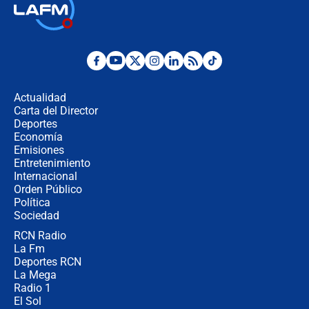
🔴 EN VIVO | Primer discurso de
Abelardo de la Espriella como
presidente de Colombia
¿La posesión de Abelardo De la
Espriella en Cali inicia la
descentralización en Colombia? Esto
Actualidad
respondió el alcalde Eder
Carta del Director
Así será la posesión de Abelardo de
Deportes
la Espriella este 7 de agosto:
Economía
cronograma oficial y detalles clave
Emisiones
Entretenimiento
Internacional
Desde dermatitis hasta infecciones:
Orden Público
los riesgos de usar cascos de motos
Política
de aplicaciones de transporte
Sociedad
RCN Radio
¿Cómo comprar dólares desde el
La Fm
celular? Requisitos, pasos y
recomendaciones
Deportes RCN
La Mega
Radio 1
El Sol