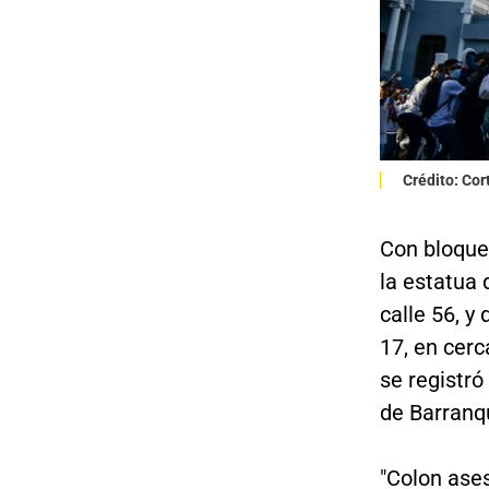
Crédito: Cor
Con bloqueo
la estatua 
calle 56, y
17, en cerc
se registr
de Barranqu
"Colon ases