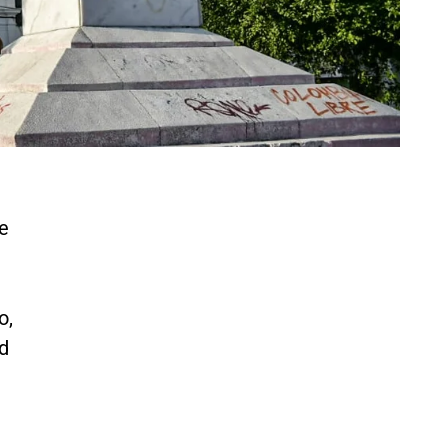
de
o,
d