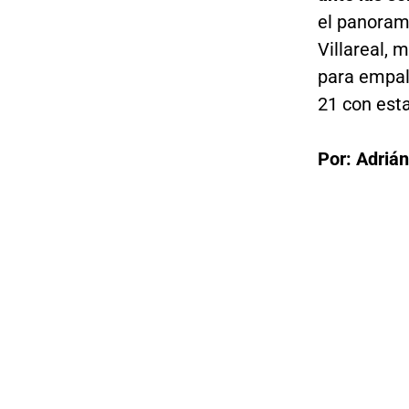
el panorama
Villareal, 
para empalm
21 con est
Por: Adriá