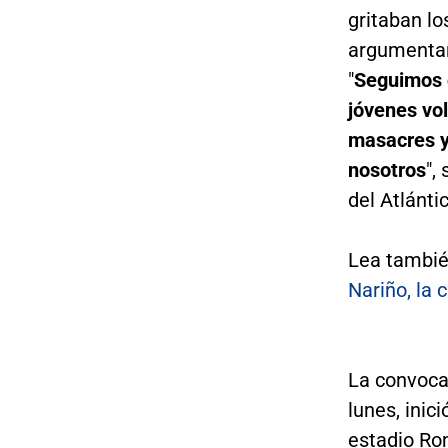
gritaban lo
argumentan
"
Seguimos c
jóvenes vol
masacres y 
nosotros
",
del Atlánti
Lea tambi
Nariño, la 
La convocat
lunes, inici
estadio Ro