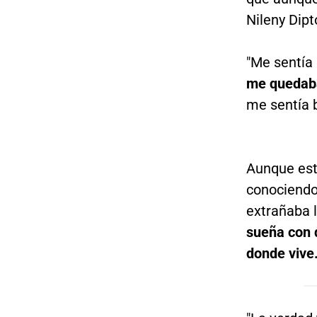
Nileny Dipt
"Me sentía
me quedab
me sentía b
Aunque est
conociendo
extrañaba 
sueña con 
donde vive