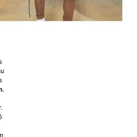
s
su
s
n.
.
ó
an