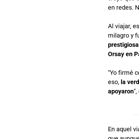
en redes. N
Al viajar, 
milagro y f
prestigios
Orsay en Pa
"Yo firmé c
eso,
la ver
apoyaron
",
En aquel vi
que aunque 