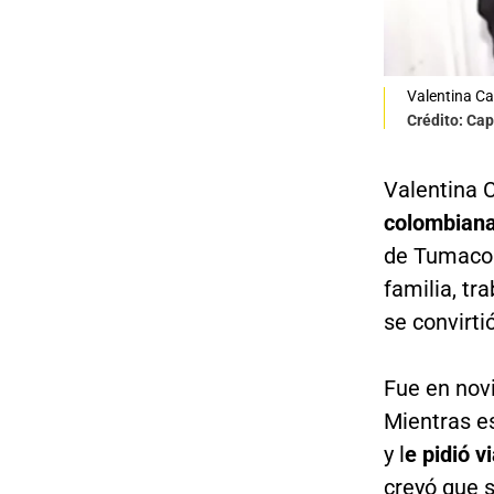
Valentina Ca
Crédito: Cap
Valentina 
colombiana
de Tumaco 
familia, t
se convirti
Fue en nov
Mientras e
y l
e pidió v
creyó que 