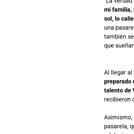
"La verdad
mi familia,
sol, lo cali
una pasarel
también se
que sueñan
Al llegar al
preparado u
talento de 
recibieron 
Asimismo, 
pasarela, q