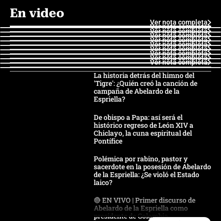
En video
Ver nota completa
Ver nota completa
Ver nota completa
Ver nota completa
Ver nota completa
Ver nota completa
Ver nota completa
Ver nota completa
Ver nota completa
Ver nota completa
La historia detrás del himno del
'Tigre': ¿Quién creó la canción de
campaña de Abelardo de la
Espriella?
De obispo a Papa: así será el
histórico regreso de León XIV a
Chiclayo, la cuna espiritual del
Pontífice
Polémica por rabino, pastor y
sacerdote en la posesión de Abelardo
de la Espriella: ¿Se violó el Estado
laico?
🔴 EN VIVO | Primer discurso de
Abelardo de la Espriella como
presidente de Colombia