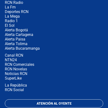
RCN Radio
Posesión de Abelardo De La Espriella
La Fm
en Cali: ¿qué pasará con los
congresistas del Pacto Histórico que
Deportes RCN
no asistirán?
La Mega
Radio 1
El Sol
Alerta Bogotá
Alerta Cartagena
Alerta Paisa
Alerta Tolima
Alerta Bucaramanga
Canal RCN
NTN24
RCN Comerciales
RCN Novelas
Noticias RCN
SuperLike
La República
RCN Social
ATENCIÓN AL OYENTE