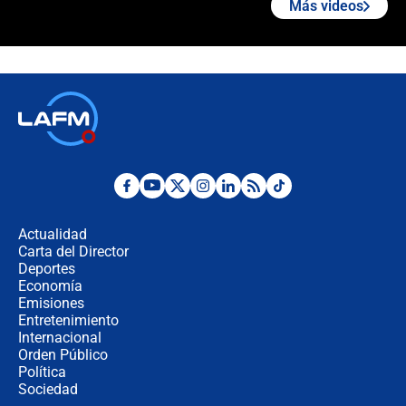
Más videos
¿La posesión de Abelardo De la
Espriella en Cali inicia la
descentralización en Colombia? Esto
respondió el alcalde Eder
Así será la posesión de Abelardo de
la Espriella este 7 de agosto:
cronograma oficial y detalles clave
Desde dermatitis hasta infecciones:
los riesgos de usar cascos de motos
de aplicaciones de transporte
Actualidad
Carta del Director
¿Cómo comprar dólares desde el
Deportes
celular? Requisitos, pasos y
Economía
recomendaciones
Emisiones
Entretenimiento
Internacional
Las seis de las 6 con Juan Lozano |
Orden Público
jueves 6 de agosto de 2026
Política
Sociedad