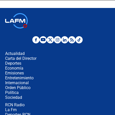
Espriella en Cali inicia la
descentralización en Colombia? Esto
respondió el alcalde Eder
Así será la posesión de Abelardo de
la Espriella este 7 de agosto:
cronograma oficial y detalles clave
Desde dermatitis hasta infecciones:
los riesgos de usar cascos de motos
de aplicaciones de transporte
Actualidad
Carta del Director
¿Cómo comprar dólares desde el
Deportes
celular? Requisitos, pasos y
Economía
recomendaciones
Emisiones
Entretenimiento
Internacional
Las seis de las 6 con Juan Lozano |
Orden Público
jueves 6 de agosto de 2026
Política
Sociedad
RCN Radio
Posesión de Abelardo De La Espriella
La Fm
en Cali: ¿qué pasará con los
congresistas del Pacto Histórico que
Deportes RCN