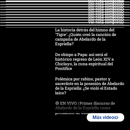
Ver nota completa
Ver nota completa
Ver nota completa
Ver nota completa
Ver nota completa
Ver nota completa
Ver nota completa
Ver nota completa
Ver nota completa
La historia detrás del himno del
'Tigre': ¿Quién creó la canción de
campaña de Abelardo de la
Espriella?
De obispo a Papa: así será el
histórico regreso de León XIV a
Chiclayo, la cuna espiritual del
Pontífice
Polémica por rabino, pastor y
sacerdote en la posesión de Abelardo
de la Espriella: ¿Se violó el Estado
laico?
🔴 EN VIVO | Primer discurso de
Abelardo de la Espriella como
presidente de Colombia
Más videos
¿La posesión de Abelardo De la