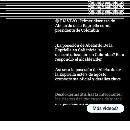
Ver nota completa
Ver nota completa
Ver nota completa
Ver nota completa
Ver nota completa
🔴 EN VIVO | Primer discurso de
Abelardo de la Espriella como
presidente de Colombia
¿La posesión de Abelardo De la
Espriella en Cali inicia la
descentralización en Colombia? Esto
respondió el alcalde Eder
Así será la posesión de Abelardo de
la Espriella este 7 de agosto:
cronograma oficial y detalles clave
Desde dermatitis hasta infecciones:
los riesgos de usar cascos de motos
de aplicaciones de transporte
Más videos
¿Cómo comprar dólares desde el
celular? Requisitos, pasos y
recomendaciones