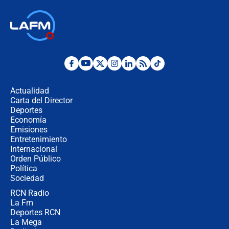
Las seis de las 6 con Juan Lozano |
jueves 6 de agosto de 2026
Posesión de Abelardo De La Espriella
en Cali: ¿qué pasará con los
congresistas del Pacto Histórico que
Actualidad
no asistirán?
Carta del Director
Álvaro Uribe asistirá a la posesión y
Deportes
crece el pulso por la elección del
Economía
contralor
Emisiones
Entretenimiento
Internacional
🔴 EN VIVO | Noticiero La FM con
Orden Público
Juan Lozano - 6 de agosto de 2026
Política
Sociedad
RCN Radio
¿Por qué De la Espriella gobernará
La Fm
desde Barranquilla? Experto explica
la razón
Deportes RCN
La Mega