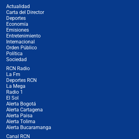
la razón
Actualidad
Carta del Director
Estratega de Abelardo de la Espriella
Deportes
revela cómo venció a la “casta
Economía
política” en campaña: “Estaba
Emisiones
completamente seguro”
Entretenimiento
Internacional
Alias ‘Calarcá’ habría pagado $60
Orden Público
millones al mes a un supuesto
Política
coronel para filtrar información del
Ejército
Sociedad
RCN Radio
Las razones para escoger al nuevo
La Fm
director de la Policía
Deportes RCN
La Mega
Radio 1
El Sol
Alerta Bogotá
Alerta Cartagena
Alerta Paisa
Alerta Tolima
Alerta Bucaramanga
Canal RCN