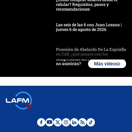
celular? Requisitos, pasos y
recomendaciones
Las seis de las 6 con Juan Lozano |
jueves 6 de agosto de 2026
Posesión de Abelardo De La Espriella
en Cali: ¿qué pasará con los
congresistas del Pacto Histórico que
no asistirán?
Más videos
Álvaro Uribe asistirá a la posesión y
crece el pulso por la elección del
contralor
🔴 EN VIVO | Noticiero La FM con
Juan Lozano - 6 de agosto de 2026
¿Por qué De la Espriella gobernará
desde Barranquilla? Experto explica