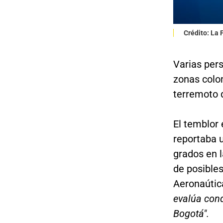
Crédito: La
Varias per
zonas colo
terremoto q
El temblor
reportaba 
grados en l
de posibles
Aeronaútic
evalúa cond
Bogotá".