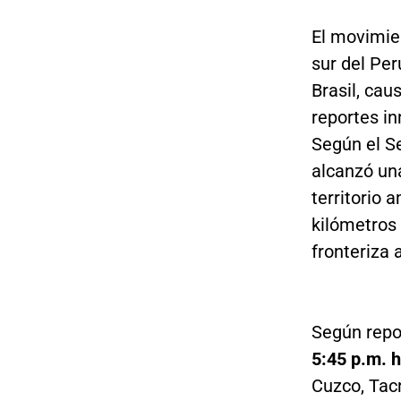
El movimien
sur del Per
Brasil, cau
reportes in
Según el S
alcanzó un
territorio
kilómetros 
fronteriza a
Según repo
5:45 p.m. h
Cuzco, Tacn