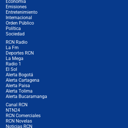
crece el pulso por la elección del
Economía
contralor
Emisiones
Entretenimiento
Internacional
🔴 EN VIVO | Noticiero La FM con
Orden Público
Juan Lozano - 6 de agosto de 2026
Política
Sociedad
RCN Radio
¿Por qué De la Espriella gobernará
La Fm
desde Barranquilla? Experto explica
la razón
Deportes RCN
La Mega
Radio 1
El Sol
Alerta Bogotá
Alerta Cartagena
Alerta Paisa
Alerta Tolima
Alerta Bucaramanga
Canal RCN
NTN24
RCN Comerciales
RCN Novelas
Noticias RCN