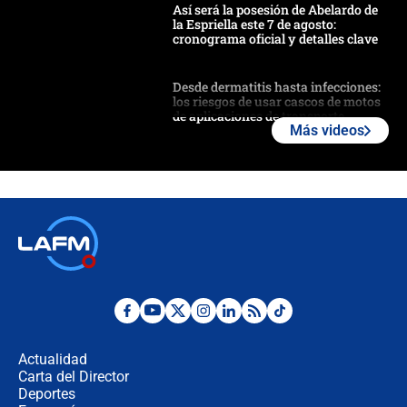
Así será la posesión de Abelardo de
la Espriella este 7 de agosto:
cronograma oficial y detalles clave
Desde dermatitis hasta infecciones:
los riesgos de usar cascos de motos
de aplicaciones de transporte
Más videos
¿Cómo comprar dólares desde el
celular? Requisitos, pasos y
recomendaciones
Las seis de las 6 con Juan Lozano |
jueves 6 de agosto de 2026
Posesión de Abelardo De La Espriella
en Cali: ¿qué pasará con los
congresistas del Pacto Histórico que
Actualidad
no asistirán?
Carta del Director
Álvaro Uribe asistirá a la posesión y
Deportes