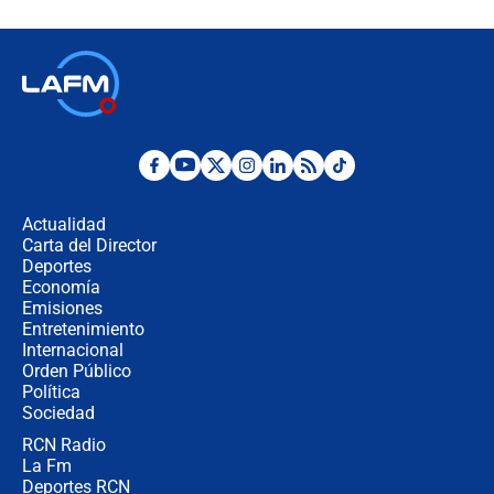
celular? Requisitos, pasos y
recomendaciones
Las seis de las 6 con Juan Lozano |
jueves 6 de agosto de 2026
Posesión de Abelardo De La Espriella
en Cali: ¿qué pasará con los
congresistas del Pacto Histórico que
Actualidad
no asistirán?
Carta del Director
Álvaro Uribe asistirá a la posesión y
Deportes
crece el pulso por la elección del
Economía
contralor
Emisiones
Entretenimiento
Internacional
🔴 EN VIVO | Noticiero La FM con
Orden Público
Juan Lozano - 6 de agosto de 2026
Política
Sociedad
RCN Radio
¿Por qué De la Espriella gobernará
La Fm
desde Barranquilla? Experto explica
la razón
Deportes RCN