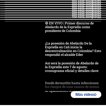
Ver nota completa
Ver nota completa
Ver nota completa
Ver nota completa
Ver nota completa
Ver nota completa
Ver nota completa
Ver nota completa
🔴 EN VIVO | Primer discurso de
Abelardo de la Espriella como
presidente de Colombia
¿La posesión de Abelardo De la
Espriella en Cali inicia la
descentralización en Colombia? Esto
respondió el alcalde Eder
Así será la posesión de Abelardo de
la Espriella este 7 de agosto:
cronograma oficial y detalles clave
Desde dermatitis hasta infecciones:
los riesgos de usar cascos de motos
de aplicaciones de transporte
Más videos
¿Cómo comprar dólares desde el