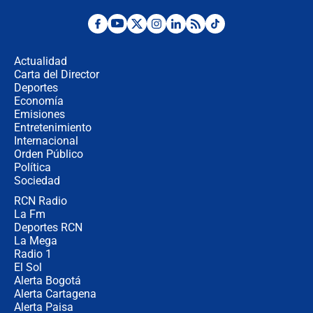
Desde dermatitis hasta infecciones:
los riesgos de usar cascos de motos
de aplicaciones de transporte
Actualidad
Carta del Director
¿Cómo comprar dólares desde el
Deportes
celular? Requisitos, pasos y
Economía
recomendaciones
Emisiones
Entretenimiento
Internacional
Las seis de las 6 con Juan Lozano |
Orden Público
jueves 6 de agosto de 2026
Política
Sociedad
RCN Radio
Posesión de Abelardo De La Espriella
La Fm
en Cali: ¿qué pasará con los
congresistas del Pacto Histórico que
Deportes RCN
no asistirán?
La Mega
Radio 1
El Sol
Alerta Bogotá
Alerta Cartagena
Alerta Paisa