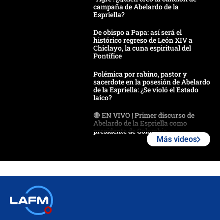
campaña de Abelardo de la
Espriella?
De obispo a Papa: así será el
histórico regreso de León XIV a
Chiclayo, la cuna espiritual del
Pontífice
Polémica por rabino, pastor y
sacerdote en la posesión de Abelardo
de la Espriella: ¿Se violó el Estado
laico?
🔴 EN VIVO | Primer discurso de
Abelardo de la Espriella como
presidente de Colombia
Más videos
¿La posesión de Abelardo De la
Espriella en Cali inicia la
descentralización en Colombia? Esto
respondió el alcalde Eder
Así será la posesión de Abelardo de
la Espriella este 7 de agosto:
cronograma oficial y detalles clave