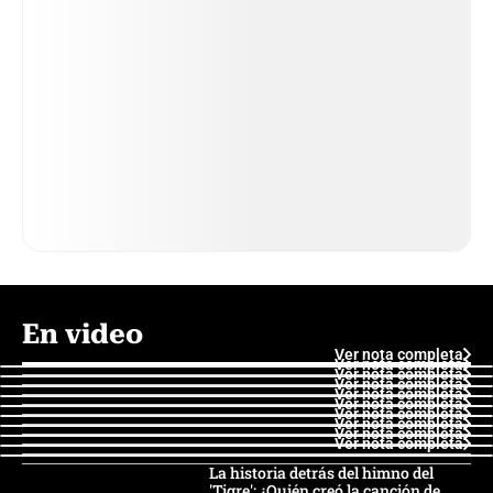
En video
Ver nota completa
Ver nota completa
Ver nota completa
Ver nota completa
Ver nota completa
Ver nota completa
Ver nota completa
Ver nota completa
Ver nota completa
Ver nota completa
La historia detrás del himno del
'Tigre': ¿Quién creó la canción de